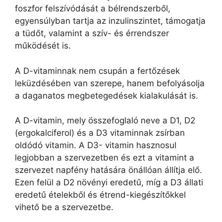
foszfor felszívódását a bélrendszerből,
egyensúlyban tartja az inzulinszintet, támogatja
a tüdőt, valamint a szív- és érrendszer
működését is.
A D-vitaminnak nem csupán a fertőzések
leküzdésében van szerepe, hanem befolyásolja
a daganatos megbetegedések kialakulását is.
A D-vitamin, mely összefoglaló neve a D1, D2
(ergokalciferol) és a D3 vitaminnak zsírban
oldódó vitamin. A D3- vitamin hasznosul
legjobban a szervezetben és ezt a vitamint a
szervezet napfény hatására önállóan állítja elő.
Ezen felül a D2 növényi eredetű, míg a D3 állati
eredetű ételekből és étrend-kiegészítőkkel
vihető be a szervezetbe.