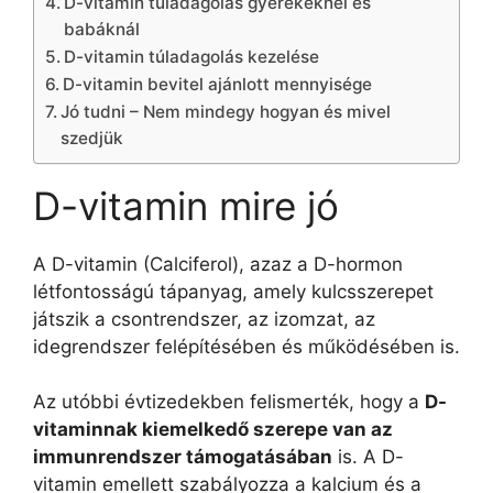
D-vitamin túladagolás gyerekeknél és
babáknál
D-vitamin túladagolás kezelése
D-vitamin bevitel ajánlott mennyisége
Jó tudni – Nem mindegy hogyan és mivel
szedjük
D-vitamin mire jó
A D-vitamin (Calciferol), azaz a D-hormon
létfontosságú tápanyag, amely kulcsszerepet
játszik a csontrendszer, az izomzat, az
idegrendszer felépítésében és működésében is.
Az utóbbi évtizedekben felismerték, hogy a
D-
vitaminnak kiemelkedő szerepe van az
immunrendszer támogatásában
is. A D-
vitamin emellett szabályozza a kalcium és a