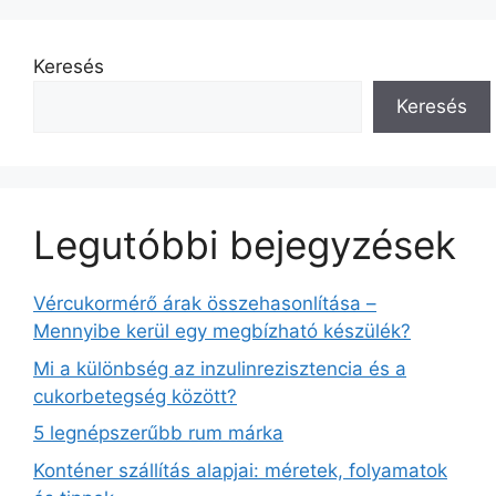
Keresés
Keresés
Legutóbbi bejegyzések
Vércukormérő árak összehasonlítása –
Mennyibe kerül egy megbízható készülék?
Mi a különbség az inzulinrezisztencia és a
cukorbetegség között?
5 legnépszerűbb rum márka
Konténer szállítás alapjai: méretek, folyamatok