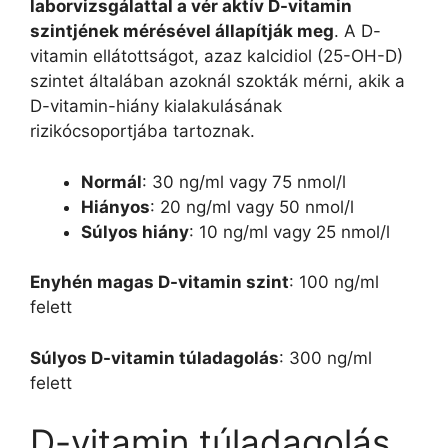
laborvizsgálattal a vér aktív D-vitamin
szintjének mérésével állapítják meg
. A D-
vitamin ellátottságot, azaz kalcidiol (25-OH-D)
szintet általában azoknál szokták mérni, akik a
D-vitamin-hiány kialakulásának
rizikócsoportjába tartoznak.
Normál
: 30 ng/ml vagy 75 nmol/l
Hiányos
: 20 ng/ml vagy 50 nmol/l
Súlyos hiány
: 10 ng/ml vagy 25 nmol/l
Enyhén magas D-vitamin szint
: 100 ng/ml
felett
Súlyos D-vitamin túladagolás
: 300 ng/ml
felett
D-vitamin túladagolás