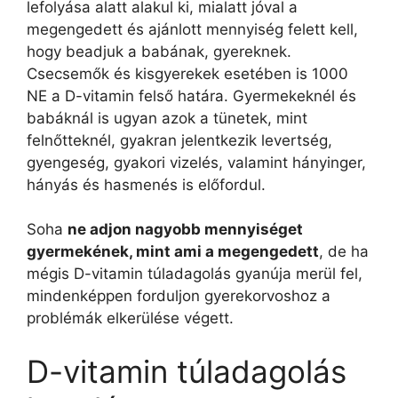
lefolyása alatt alakul ki, mialatt jóval a
megengedett és ajánlott mennyiség felett kell,
hogy beadjuk a babának, gyereknek.
Csecsemők és kisgyerekek esetében is 1000
NE a D-vitamin felső határa. Gyermekeknél és
babáknál is ugyan azok a tünetek, mint
felnőtteknél, gyakran jelentkezik levertség,
gyengeség, gyakori vizelés, valamint hányinger,
hányás és hasmenés is előfordul.
Soha
ne adjon nagyobb mennyiséget
gyermekének, mint ami a megengedett
, de ha
mégis D-vitamin túladagolás gyanúja merül fel,
mindenképpen forduljon gyerekorvoshoz a
problémák elkerülése végett.
D-vitamin túladagolás