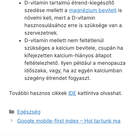
D-vitamin tartalmú étrend-kiegészítő
szedése mellett a
magnézium bevitelt
is
növelni kell, mert a D-vitamin
hasznosulásához erre is szüksége van a
szervezetnek.
D-vitamin mellett nem feltétlenül
szükséges a kalcium bevitele, csupán ha
kifejezetten kalcium-hiányos állapot
feltételezhető. Ilyen például a menopauza
időszaka, vagy, ha az egyén kalciumban
szegény étrendet fogyaszt.
További hasznos cikkek
IDE
kattintva olvashat.
Kategória
Egészség
Google mobile-first index – Hol tartunk ma