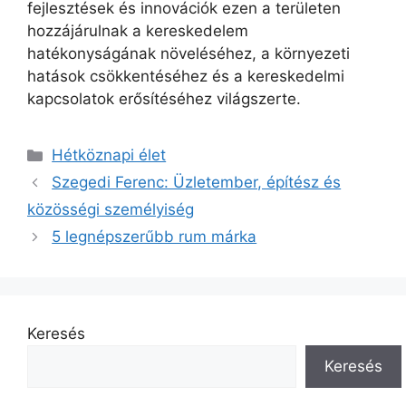
fejlesztések és innovációk ezen a területen
hozzájárulnak a kereskedelem
hatékonyságának növeléséhez, a környezeti
hatások csökkentéséhez és a kereskedelmi
kapcsolatok erősítéséhez világszerte.
Kategória
Hétköznapi élet
Szegedi Ferenc: Üzletember, építész és
közösségi személyiség
5 legnépszerűbb rum márka
Keresés
Keresés