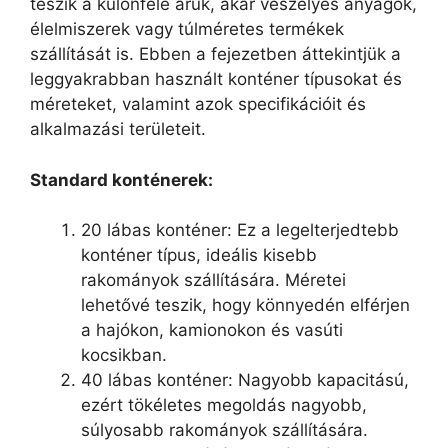
teszik a különféle áruk, akár veszélyes anyagok,
élelmiszerek vagy túlméretes termékek
szállítását is. Ebben a fejezetben áttekintjük a
leggyakrabban használt konténer típusokat és
méreteket, valamint azok specifikációit és
alkalmazási területeit.
Standard konténerek:
20 lábas konténer: Ez a legelterjedtebb
konténer típus, ideális kisebb
rakományok szállítására. Méretei
lehetővé teszik, hogy könnyedén elférjen
a hajókon, kamionokon és vasúti
kocsikban.
40 lábas konténer: Nagyobb kapacitású,
ezért tökéletes megoldás nagyobb,
súlyosabb rakományok szállítására.