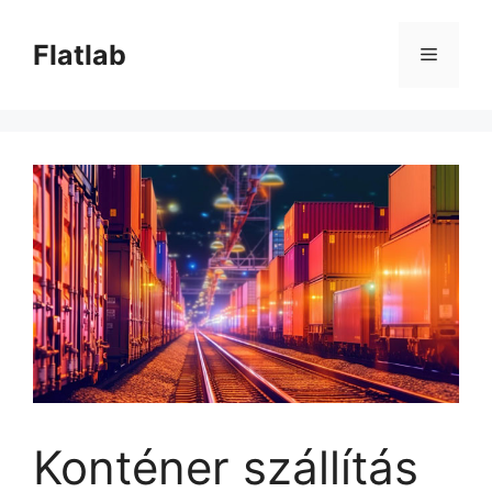
Kilépés
a
Flatlab
Menü
tartalomba
Konténer szállítás