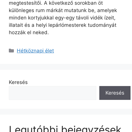
megtestesítői. A következő sorokban öt
különleges rum márkát mutatunk be, amelyek
minden kortyjukkal egy-egy távoli vidék ízeit,
illatait és a helyi lepárlómesterek tudományát
hozzák el neked.
Kategória
Hétköznapi élet
Keresés
Keresés
Legutóbbi bejegyzések