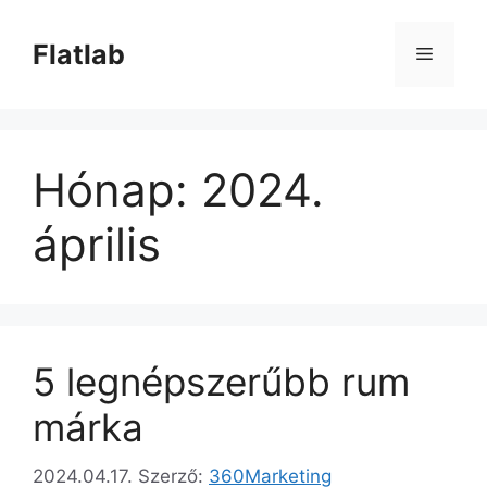
Kilépés
a
Flatlab
Menü
tartalomba
Hónap:
2024.
április
5 legnépszerűbb rum
márka
2024.04.17.
Szerző:
360Marketing