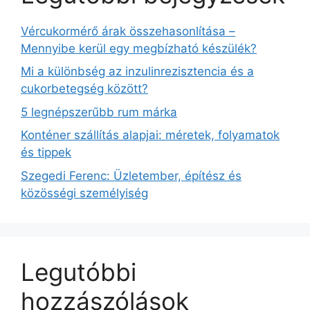
Vércukormérő árak összehasonlítása –
Mennyibe kerül egy megbízható készülék?
Mi a különbség az inzulinrezisztencia és a
cukorbetegség között?
5 legnépszerűbb rum márka
Konténer szállítás alapjai: méretek, folyamatok
és tippek
Szegedi Ferenc: Üzletember, építész és
közösségi személyiség
Legutóbbi
hozzászólások