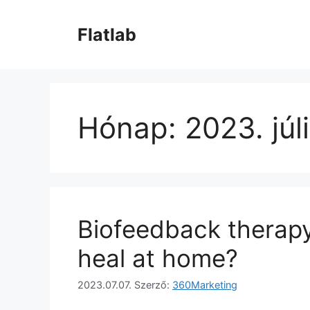
Kilépés
a
Flatlab
tartalomba
Hónap:
2023. júl
Biofeedback therapy
heal at home?
2023.07.07.
Szerző:
360Marketing