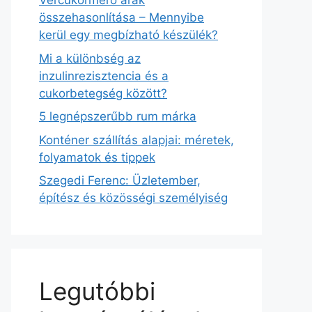
Vércukormérő árak
összehasonlítása – Mennyibe
kerül egy megbízható készülék?
Mi a különbség az
inzulinrezisztencia és a
cukorbetegség között?
5 legnépszerűbb rum márka
Konténer szállítás alapjai: méretek,
folyamatok és tippek
Szegedi Ferenc: Üzletember,
építész és közösségi személyiség
Legutóbbi